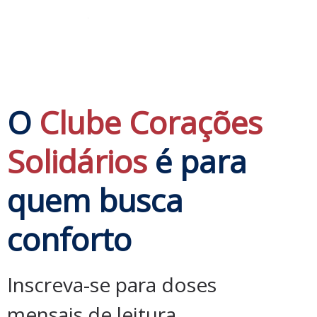
1
O
Clube Corações
Solidários
é para
quem busca
conforto
Inscreva-se para doses
mensais de leitura